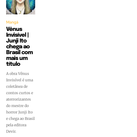
Mangá
Vênus
Invisível |
Junji Ito
chega ao
Brasil com
mais um
título
A obra Vênus
Invisível é uma
coletânea de
contos curtos e
aterrorizantes
do mestre do
horror Junji Ito
e chega ao Brasil
pela editora
Devir.