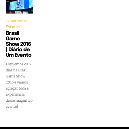
Cobertura de
Eventos
Brasil
Game
Show 2016
| Diário de
Um Evento
Estivemos os 5
dias na Brasil
Game Show
2016 e vamos
agregar toda a
experiência
desse magnifico
evento!