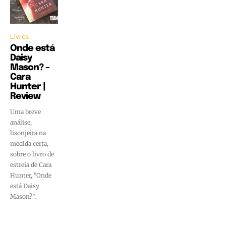
Livros
Onde está
Daisy
Mason? –
Cara
Hunter |
Review
Uma breve
análise,
lisonjeira na
medida certa,
sobre o livro de
estreia de Cara
Hunter, "Onde
está Daisy
Mason?".