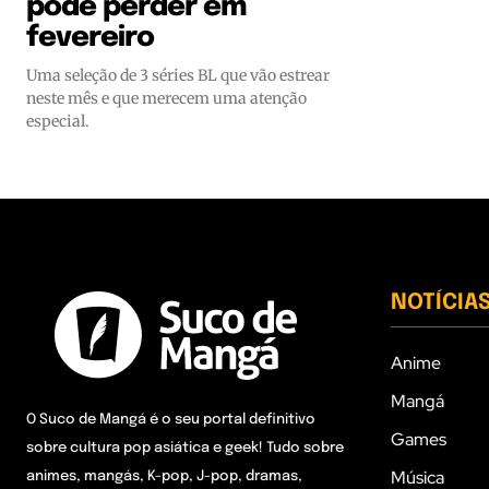
pode perder em
fevereiro
Uma seleção de 3 séries BL que vão estrear
neste mês e que merecem uma atenção
especial.
NOTÍCIA
Anime
Mangá
O Suco de Mangá é o seu portal definitivo
Games
sobre cultura pop asiática e geek! Tudo sobre
Música
animes, mangás, K-pop, J-pop, dramas,