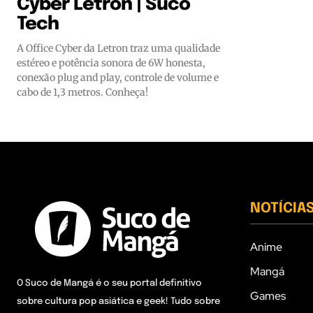
Cyber Letron | Suco
Tech
A Office Cyber da Letron traz uma qualidade
estéreo e potência sonora de 6W honesta,
conexão plug and play, controle de volume e
cabo de 1,3 metros. Conheça!
NOTÍCIA
Anime
Mangá
O Suco de Mangá é o seu portal definitivo
Games
sobre cultura pop asiática e geek! Tudo sobre