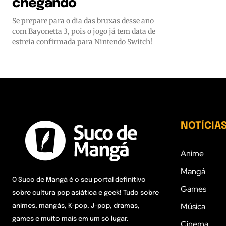
chegando
Se prepare para o dia das bruxas desse ano
com Bayonetta 3, pois o jogo já tem data de
estreia confirmada para Nintendo Switch!
NOTÍCIA
Anime
Mangá
O Suco de Mangá é o seu portal definitivo
Games
sobre cultura pop asiática e geek! Tudo sobre
Música
animes, mangás, K-pop, J-pop, dramas,
games e muito mais em um só lugar.
Cinema