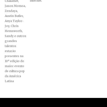
internet.
Chalamet,
Jason Momoa,
Zendaya,
Austin Butler,
Anya Taylor-
Joy, Chris
Hemsworth,
Sandy e outros
grandes
talentos
estarão
presentes na
10ª edição do
maior evento
de cultura pop
da América
Latina