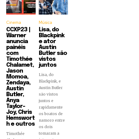
Cinema
Música
CCXP23 |
Lisa, do
Warner
Blackpink
anuncia
e ator
painéis
Austin
com
Butler são
Timothée
vistos
Chalamet,
juntos
Jason
Lisa, do
Momoa,
Blackpink, e
Zendaya,
Austin Butler
Austin
Butler,
são vistos
Anya
juntos e
Taylor-
rapidamente
Joy, Chris
os boatos de
Hemswort
namoro entre
h e outros
os dois
tomaram a
Timothée