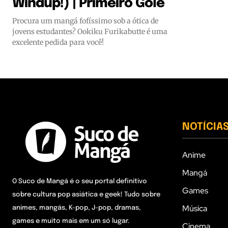
Windup!) | Primeiro Gole
Procura um mangá fofíssimo sob a ótica de
jovens estudantes? Ookiku Furikabutte é uma
excelente pedida para você!
NOTÍCIA
Anime
Mangá
O Suco de Mangá é o seu portal definitivo
Games
sobre cultura pop asiática e geek! Tudo sobre
Música
animes, mangás, K-pop, J-pop, dramas,
games e muito mais em um só lugar.
Cinema