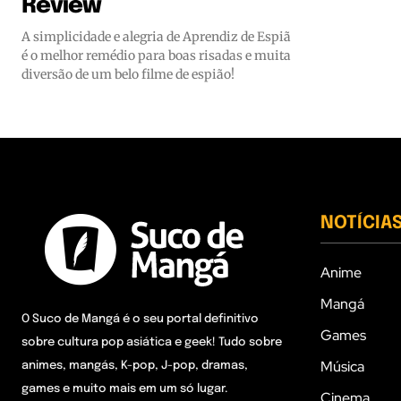
Review
A simplicidade e alegria de Aprendiz de Espiã
é o melhor remédio para boas risadas e muita
diversão de um belo filme de espião!
NOTÍCIA
Anime
Mangá
O Suco de Mangá é o seu portal definitivo
Games
sobre cultura pop asiática e geek! Tudo sobre
Música
animes, mangás, K-pop, J-pop, dramas,
games e muito mais em um só lugar.
Cinema