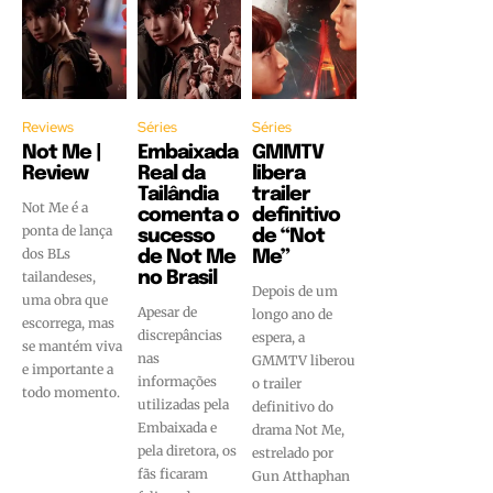
Reviews
Séries
Séries
Not Me |
Embaixada
GMMTV
Review
Real da
libera
Tailândia
trailer
Not Me é a
comenta o
definitivo
ponta de lança
sucesso
de “Not
dos BLs
de Not Me
Me”
tailandeses,
no Brasil
Depois de um
uma obra que
Apesar de
longo ano de
escorrega, mas
discrepâncias
espera, a
se mantém viva
nas
GMMTV liberou
e importante a
informações
o trailer
todo momento.
utilizadas pela
definitivo do
Embaixada e
drama Not Me,
pela diretora, os
estrelado por
fãs ficaram
Gun Atthaphan