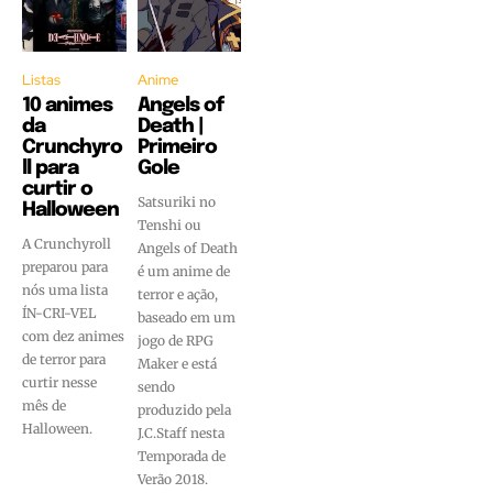
Listas
Anime
10 animes
Angels of
da
Death |
Crunchyro
Primeiro
ll para
Gole
curtir o
Satsuriki no
Halloween
Tenshi ou
A Crunchyroll
Angels of Death
preparou para
é um anime de
nós uma lista
terror e ação,
ÍN-CRI-VEL
baseado em um
com dez animes
jogo de RPG
de terror para
Maker e está
curtir nesse
sendo
mês de
produzido pela
Halloween.
J.C.Staff nesta
Temporada de
Verão 2018.