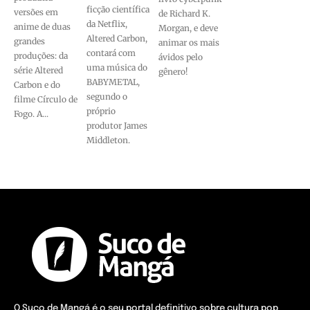
ficção científica
versões em
de Richard K.
da Netflix,
anime de duas
Morgan, e deve
Altered Carbon,
grandes
animar os mais
contará com
produções: da
ávidos pelo
uma música do
série Altered
gênero!
BABYMETAL,
Carbon e do
segundo o
filme Círculo de
próprio
Fogo. A...
produtor James
Middleton.
O Suco de Mangá é o seu portal definitivo sobre cultura pop