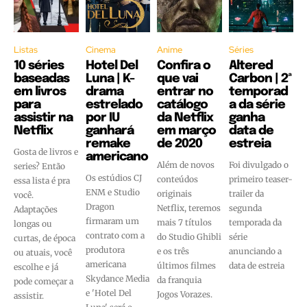
Listas
Cinema
Anime
Séries
10 séries
Hotel Del
Confira o
Altered
baseadas
Luna | K-
que vai
Carbon | 2ª
em livros
drama
entrar no
temporad
para
estrelado
catálogo
a da série
assistir na
por IU
da Netflix
ganha
Netflix
ganhará
em março
data de
remake
de 2020
estreia
Gosta de livros e
americano
Além de novos
Foi divulgado o
series? Então
Os estúdios CJ
conteúdos
primeiro teaser-
essa lista é pra
ENM e Studio
originais
trailer da
você.
Dragon
Netflix, teremos
segunda
Adaptações
firmaram um
mais 7 títulos
temporada da
longas ou
contrato com a
do Studio Ghibli
série
curtas, de época
produtora
e os três
anunciando a
ou atuais, você
americana
últimos filmes
data de estreia
escolhe e já
Skydance Media
da franquia
pode começar a
e 'Hotel Del
Jogos Vorazes.
assistir.