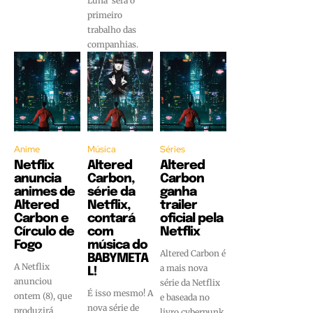
Luna' será o
primeiro
trabalho das
companhias.
Anime
Música
Séries
Netflix
Altered
Altered
anuncia
Carbon,
Carbon
animes de
série da
ganha
Altered
Netflix,
trailer
Carbon e
contará
oficial pela
Círculo de
com
Netflix
Fogo
música do
Altered Carbon é
BABYMETA
A Netflix
a mais nova
L!
anunciou
série da Netflix
É isso mesmo! A
ontem (8), que
e baseada no
nova série de
produzirá
livro cyberpunk