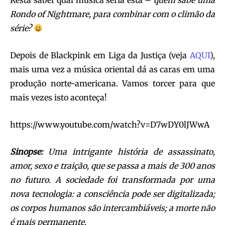
Resta saber qual música seria esta –
quem sabe uma
Rondo of Nightmare, para combinar com o climão da
série?
Depois de Blackpink em Liga da Justiça (veja
AQUI
),
mais uma vez a música oriental dá as caras em uma
produção norte-americana. Vamos torcer para que
mais vezes isto aconteça!
https://www.youtube.com/watch?v=D7wDY0lJWwA
Sinopse:
Uma intrigante história de assassinato,
amor, sexo e traição, que se passa a mais de 300 anos
no futuro. A sociedade foi transformada por uma
nova tecnologia: a consciência pode ser digitalizada;
os corpos humanos são intercambiáveis; a morte não
é mais permanente.