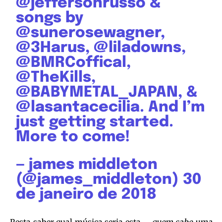
@jeffersonrusso
&
songs by
@sunerosewagner
,
@3Harus
,
@liladowns
,
@BMRCoffical,
@TheKills
,
@BABYMETAL_JAPAN
, &
@lasantacecilia
. And I’m
just getting started.
More to come!
— james middleton
(@james_middleton)
30
de janeiro de 2018