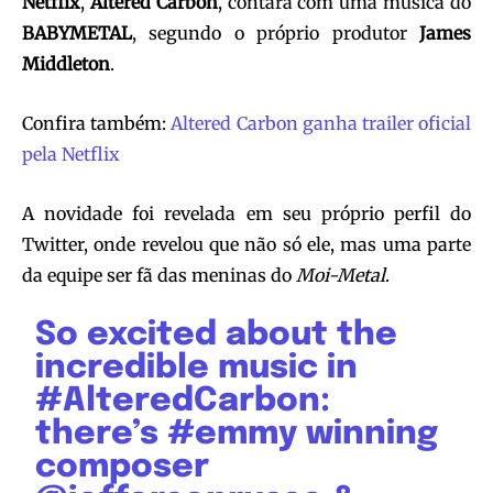
Netflix
,
Altered Carbon
, contará com uma música do
BABYMETAL
, segundo o próprio produtor
James
Middleton
.
Confira também:
Altered Carbon ganha trailer oficial
pela Netflix
A novidade foi revelada em seu próprio perfil do
Twitter, onde revelou que não só ele, mas uma parte
da equipe ser fã das meninas do
Moi-Metal
.
So excited about the
incredible music in
#AlteredCarbon
:
there’s
#emmy
winning
composer