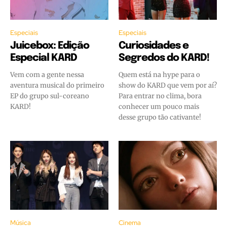
Especiais
Especiais
Juicebox: Edição
Curiosidades e
Especial KARD
Segredos do KARD!
Vem com a gente nessa
Quem está na hype para o
aventura musical do primeiro
show do KARD que vem por aí?
EP do grupo sul-coreano
Para entrar no clima, bora
KARD!
conhecer um pouco mais
desse grupo tão cativante!
Música
Cinema