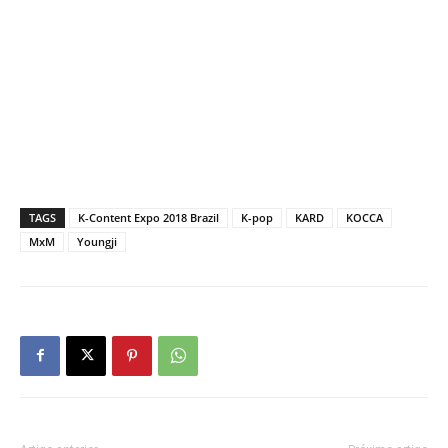
TAGS
K-Content Expo 2018 Brazil
K-pop
KARD
KOCCA
MxM
Youngji