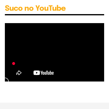
Suco no YouTube
Garota à beira mar (Inio Asano) | React
00:25
Garota à beira mar (Inio Asano) | React
00:25