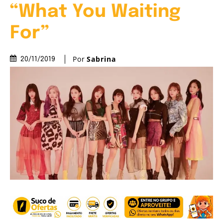
“What You Waiting
For”
Por
Sabrina
20/11/2019