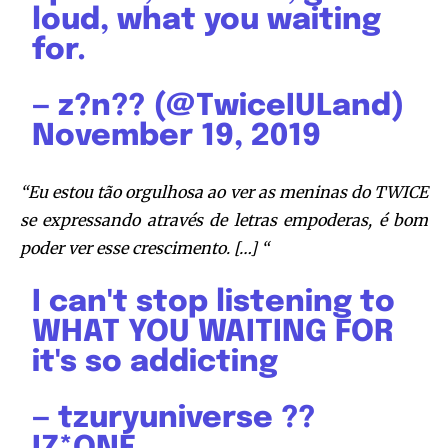
loud, what you waiting
for.
— z?n?? (@TwiceIULand)
November 19, 2019
“Eu estou tão orgulhosa ao ver as meninas do TWICE
se expressando através de letras empoderas, é bom
poder ver esse crescimento. […] “
I can't stop listening to
WHAT YOU WAITING FOR
it's so addicting
— tzuryuniverse ??