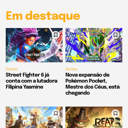
Em destaque
Games
Games
Street Fighter 6 já
Nova expansão de
conta com a lutadora
Pokémon Pocket,
Filipina Yasmine
Mestre dos Céus, está
chegando