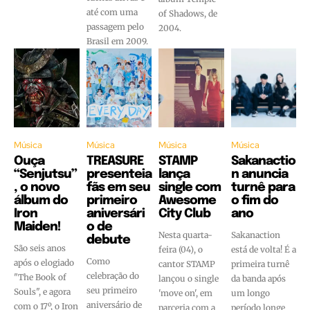
até com uma
of Shadows, de
passagem pelo
2004.
Brasil em 2009.
Música
Música
Música
Música
Ouça
TREASURE
STAMP
Sakanactio
“Senjutsu”
presenteia
lança
n anuncia
, o novo
fãs em seu
single com
turnê para
álbum do
primeiro
Awesome
o fim do
Iron
aniversári
City Club
ano
Maiden!
o de
Nesta quarta-
Sakanaction
debute
São seis anos
feira (04), o
está de volta! É a
Como
após o elogiado
cantor STAMP
primeira turnê
celebração do
"The Book of
lançou o single
da banda após
seu primeiro
Souls", e agora
'move on', em
um longo
aniversário de
com o 17º, o Iron
parceria com a
período longe