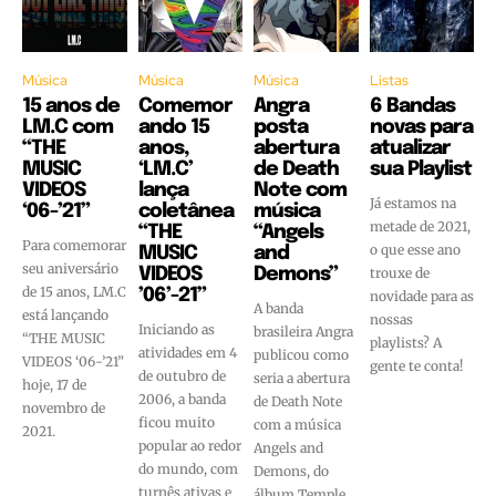
Música
Música
Música
Listas
15 anos de
Comemor
Angra
6 Bandas
LM.C com
ando 15
posta
novas para
“THE
anos,
abertura
atualizar
MUSIC
‘LM.C’
de Death
sua Playlist
VIDEOS
lança
Note com
Já estamos na
‘06-’21”
coletânea
música
metade de 2021,
“THE
“Angels
Para comemorar
o que esse ano
MUSIC
and
seu aniversário
VIDEOS
Demons”
trouxe de
de 15 anos, LM.C
’06’-21”
novidade para as
A banda
está lançando
nossas
Iniciando as
brasileira Angra
“THE MUSIC
playlists? A
atividades em 4
publicou como
VIDEOS ‘06-’21”
gente te conta!
de outubro de
seria a abertura
hoje, 17 de
2006, a banda
de Death Note
novembro de
ficou muito
com a música
2021.
popular ao redor
Angels and
do mundo, com
Demons, do
turnês ativas e
álbum Temple