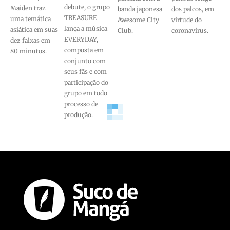
debute, o grupo
Maiden traz
banda japonesa
dos palcos, em
TREASURE
uma temática
Awesome City
virtude do
lança a música
asiática em suas
Club.
coronavírus.
EVERYDAY,
dez faixas em
composta em
80 minutos.
conjunto com
seus fãs e com
participação do
grupo em todo
processo de
produção.