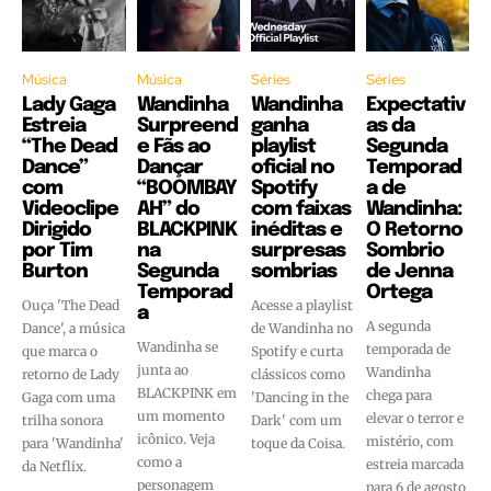
Música
Música
Séries
Séries
Lady Gaga
Wandinha
Wandinha
Expectativ
Estreia
Surpreend
ganha
as da
“The Dead
e Fãs ao
playlist
Segunda
Dance”
Dançar
oficial no
Temporad
com
“BOOMBAY
Spotify
a de
Videoclipe
AH” do
com faixas
Wandinha:
Dirigido
BLACKPINK
inéditas e
O Retorno
por Tim
na
surpresas
Sombrio
Burton
Segunda
sombrias
de Jenna
Temporad
Ortega
Ouça 'The Dead
Acesse a playlist
a
A segunda
Dance', a música
de Wandinha no
Wandinha se
temporada de
que marca o
Spotify e curta
junta ao
Wandinha
retorno de Lady
clássicos como
BLACKPINK em
chega para
Gaga com uma
'Dancing in the
um momento
elevar o terror e
trilha sonora
Dark' com um
icônico. Veja
mistério, com
para 'Wandinha'
toque da Coisa.
como a
estreia marcada
da Netflix.
personagem
para 6 de agosto