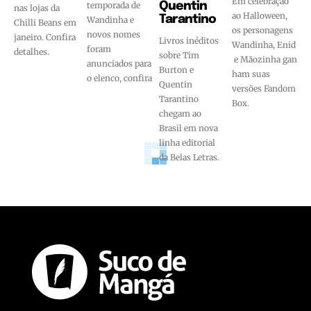
Em celebração
temporada de
Quentin
nas lojas da
ao Halloween,
Tarantino
Wandinha e
Chilli Beans em
os personagens
novos nomes
janeiro. Confira
Livros inéditos
Wandinha, Enid
foram
detalhes.
sobre Tim
e Mãozinha gan
anunciados para
Burton e
ham suas
o elenco, confira
Quentin
versões Fandom
Tarantino
Box.
chegam ao
Brasil em nova
linha editorial
da Belas Letras.