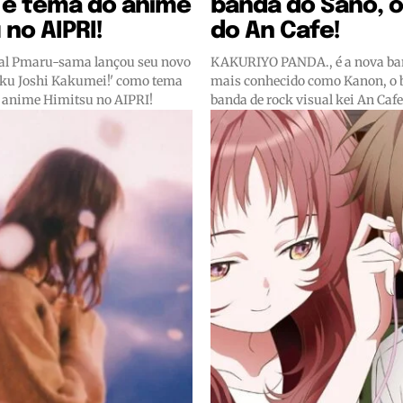
 é tema do anime
banda do Sano, 
 no AIPRI!
do An Cafe!
tual Pmaru-sama lançou seu novo
KAKURIYO PANDA., é a nova ban
oku Joshi Kakumei!' como tema
mais conhecido como Kanon, o b
o anime Himitsu no AIPRI!
banda de rock visual kei An Cafe