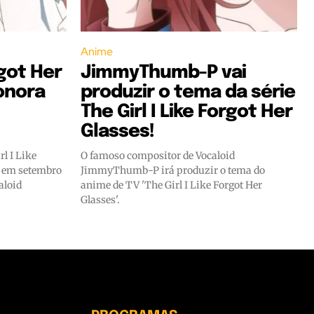
Anime
rgot Her
JimmyThumb-P vai
sonora
produzir o tema da série
The Girl I Like Forgot Her
Glasses!
rl I Like
O famoso compositor de Vocaloid
a em setembro
JimmyThumb-P irá produzir o tema do
aloid
anime de TV 'The Girl I Like Forgot Her
Glasses'.