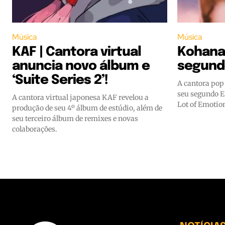
Música
Música
KAF | Cantora virtual
Kohana
anuncia novo álbum e
segundo
‘Suite Series 2’!
A cantora po
seu segundo EP
A cantora virtual japonesa KAF revelou a
Lot of Emotion'
produção de seu 4º álbum de estúdio, além de
seu terceiro álbum de remixes e novas
colaborações.