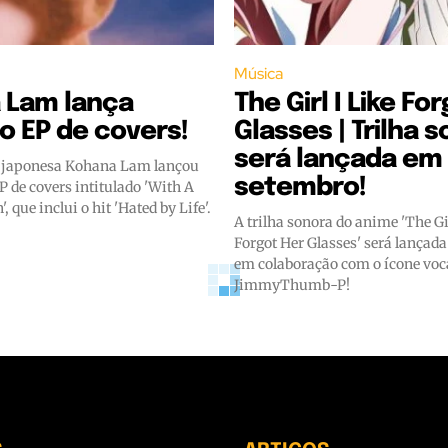
Música
 Lam lança
The Girl I Like Fo
 EP de covers!
Glasses | Trilha 
será lançada em
p japonesa Kohana Lam lançou
setembro!
 de covers intitulado 'With A
, que inclui o hit 'Hated by Life'.
A trilha sonora do anime 'The Gi
Forgot Her Glasses' será lançad
em colaboração com o ícone voc
JimmyThumb-P!