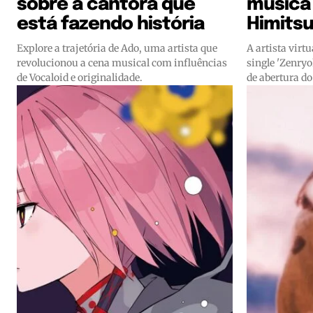
sobre a cantora que
música
está fazendo história
Himitsu
Explore a trajetória de Ado, uma artista que
A artista vir
revolucionou a cena musical com influências
single 'Zenry
de Vocaloid e originalidade.
de abertura d