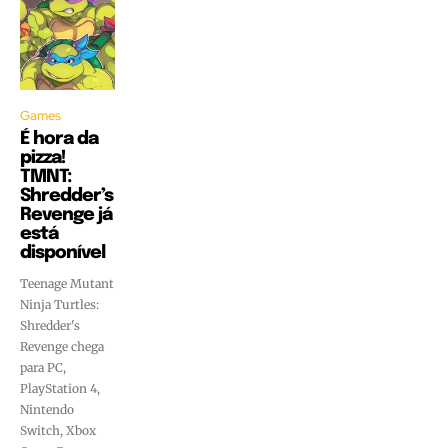
Games
É hora da
pizza!
TMNT:
Shredder’s
Revenge já
está
disponível
Teenage Mutant
Ninja Turtles:
Shredder's
Revenge chega
para PC,
PlayStation 4,
Nintendo
Switch, Xbox