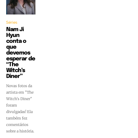
Séries
Nam Ji
Hyun
conta o
que
devemos
esperar de
“The
Witch’s
Diner”
Novas fotos da
artista em "The
Witch's Diner"
foram
divulgadas! Ela
também fez
comentários
sobre a história.