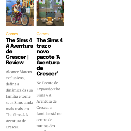
Games
Games
The Sims 4
The Sims 4
A Aventura
traz o
de
novo
Crescer |
pacote ‘A
Review
Aventura
de
Alcance Marcos
Crescer’
exclusivos,
No Pacote de
defina a
Expansão The
dinâmica da sua
Sims 4 A
família e torne
Aventura de
seus Sims ainda
Crescer a
mais reais em
família está no
The Sims 4 A
centro de
Aventura de
muitas das
Crescer.