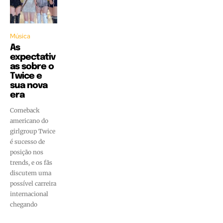
Música
As
expectativ
as sobre o
Twice e
sua nova
era
Comeback
americano do
girlgroup Twice
é sucesso de
posição nos
trends, e os fãs
discutem uma
possível carreira
internacional
chegando