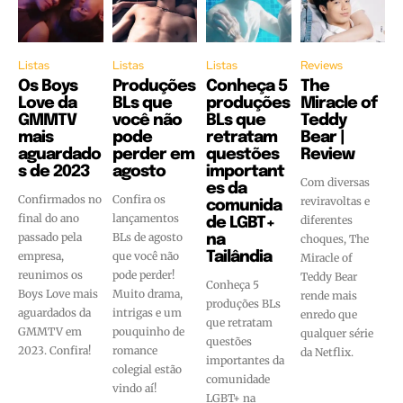
Listas
Listas
Listas
Reviews
Os Boys
Produções
Conheça 5
The
Love da
BLs que
produções
Miracle of
GMMTV
você não
BLs que
Teddy
mais
pode
retratam
Bear |
aguardado
perder em
questões
Review
s de 2023
agosto
important
Com diversas
es da
Confirmados no
Confira os
reviravoltas e
comunida
final do ano
lançamentos
diferentes
de LGBT+
passado pela
BLs de agosto
na
choques, The
empresa,
que você não
Tailândia
Miracle of
reunimos os
pode perder!
Teddy Bear
Conheça 5
Boys Love mais
Muito drama,
rende mais
produções BLs
aguardados da
intrigas e um
enredo que
que retratam
GMMTV em
pouquinho de
qualquer série
questões
2023. Confira!
romance
da Netflix.
importantes da
colegial estão
comunidade
vindo aí!
LGBT+ na