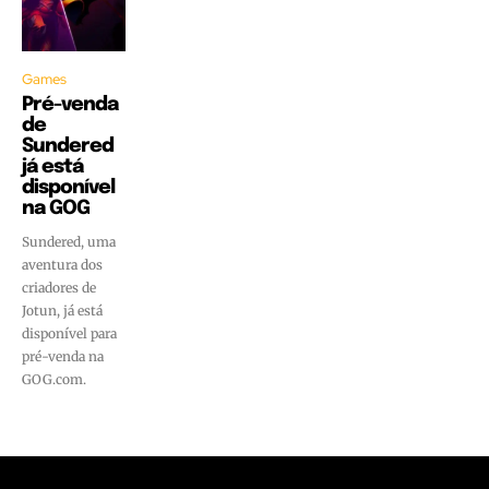
Games
Pré-venda
de
Sundered
já está
disponível
na GOG
Sundered, uma
aventura dos
criadores de
Jotun, já está
disponível para
pré-venda na
GOG.com.