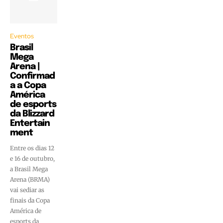
Eventos
Brasil
Mega
Arena |
Confirmad
a a Copa
América
de esports
da Blizzard
Entertain
ment
Entre os dias 12
e 16 de outubro,
a Brasil Mega
Arena (BRMA)
vai sediar as
finais da Copa
América de
esports da