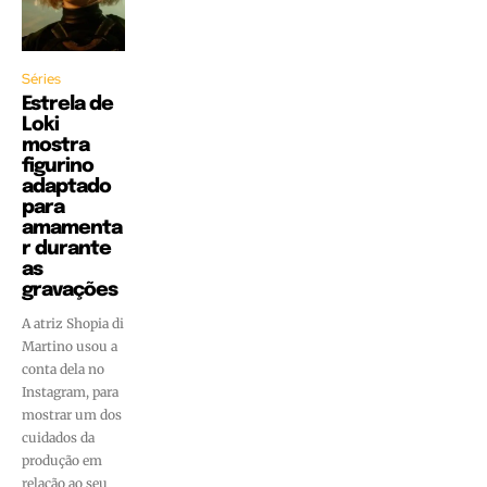
Séries
Estrela de
Loki
mostra
figurino
adaptado
para
amamenta
r durante
as
gravações
A atriz Shopia di
Martino usou a
conta dela no
Instagram, para
mostrar um dos
cuidados da
produção em
relação ao seu