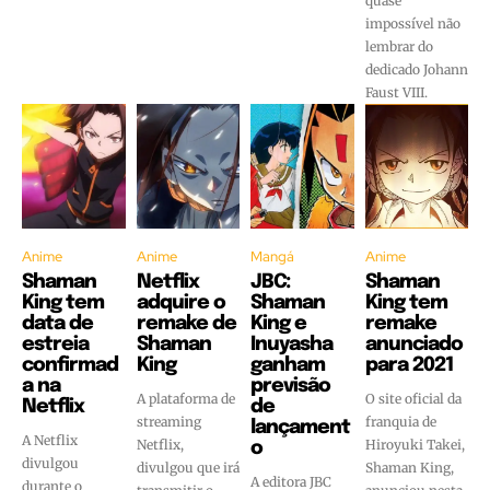
quase
impossível não
lembrar do
dedicado Johann
Faust VIII.
Anime
Anime
Mangá
Anime
Shaman
Netflix
JBC:
Shaman
King tem
adquire o
Shaman
King tem
data de
remake de
King e
remake
estreia
Shaman
Inuyasha
anunciado
confirmad
King
ganham
para 2021
a na
previsão
A plataforma de
O site oficial da
Netflix
de
streaming
franquia de
lançament
A Netflix
Netflix,
Hiroyuki Takei,
o
divulgou
divulgou que irá
Shaman King,
A editora JBC
durante o