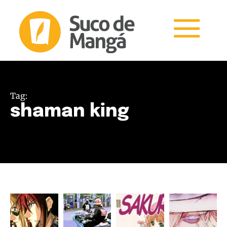
Tag:
shaman king