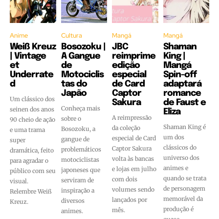
Anime
Cultura
Mangá
Mangá
Weiß Kreuz
Bosozoku |
JBC
Shaman
| Vintage
A Gangue
reimprime
King |
et
de
edição
Mangá
Underrate
Motociclis
especial
Spin-off
d
tas do
de Card
adaptará
Japão
Captor
romance
Um clássico dos
Sakura
de Faust e
Conheça mais
seinen dos anos
Eliza
A reimpressão
sobre o
90 cheio de ação
Shaman King é
da coleção
Bosozoku, a
e uma trama
um dos
especial de Card
gangue de
super
clássicos do
Captor Sakura
problemáticos
dramática, feito
universo dos
volta às bancas
motociclistas
para agradar o
animes e
e lojas em julho
japoneses que
público com seu
quando se trata
com dois
serviram de
visual.
de personagem
volumes sendo
inspiração a
Relembre Weiß
memorável da
lançados por
diversos
Kreuz.
produção é
mês.
animes.