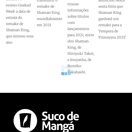
transmitir o
anunciou nesta
trouxe
evento Geeked
remake de
sexta feira que
informações
Week a data de
Shaman King
Shaman King
sobre títulos
estreia do
mundialmente
ganhará um
com
remake de
em 2021
remake para a
lançamentos
Shaman King,
Tempora de
para 2021, entre
que estreou esse
Primavera 2021!
eles Shaman
ano.
King, de
Hiroyuki Takei,
e Inuyasha, de
Rumiko
Takahashi.