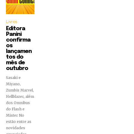
Livros
Editora
Panini
confirma
os
lançamen
tos do
mês de
outubro
Sasaki e
Miyano,
Zumbis Marvel,
Hellblazer, além
dos Omnibus
do Flash e
Mister No
estão entre as
novidades