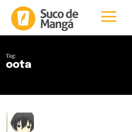
Tag:
oota