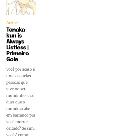
Anime
Tanaka-
kun is
Always
Listless |
Primeiro
Gole
Você por acaso é
uma daquelas
pessoas que
vive no seu
mundinho, e só
quer que o
mundo acabe
em barranco pra
você morrer
deitado? Se sim,
você é como