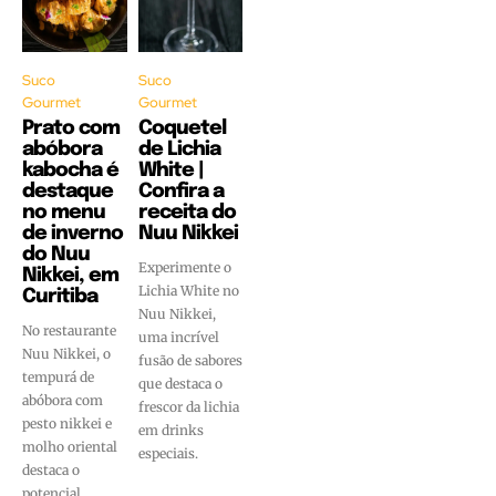
Suco
Suco
Gourmet
Gourmet
Prato com
Coquetel
abóbora
de Lichia
kabocha é
White |
destaque
Confira a
no menu
receita do
de inverno
Nuu Nikkei
do Nuu
Experimente o
Nikkei, em
Lichia White no
Curitiba
Nuu Nikkei,
No restaurante
uma incrível
Nuu Nikkei, o
fusão de sabores
tempurá de
que destaca o
abóbora com
frescor da lichia
pesto nikkei e
em drinks
molho oriental
especiais.
destaca o
potencial