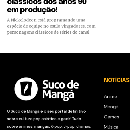
clássicos dos anos 90
em produção!
A Nickelodeon está programando uma
espécie de equipe no estilo Vingadores, com
personagens clássicos de séries do canal.
NOTÍCIAS
Anime
Mangá
O Suco de Mangá é o seu portal definitivo
Games
sobre cultura pop asiática e geek! Tudo
Música
sobre animes, mangás, K-pop, J-pop, dramas,