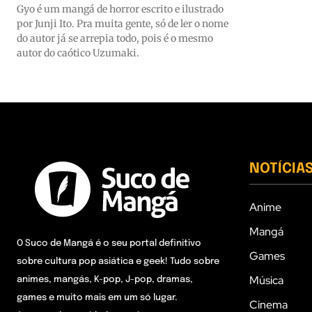
Gyo é um mangá de horror escrito e ilustrado
por Junji Ito. Pra muita gente, só de ler o nome
do autor já se arrepia todo, pois é o mesmo
autor do caótico Uzumaki.
NOTÍCIA
Anime
Mangá
O Suco de Mangá é o seu portal definitivo
Games
sobre cultura pop asiática e geek! Tudo sobre
Música
animes, mangás, K-pop, J-pop, dramas,
games e muito mais em um só lugar.
Cinema