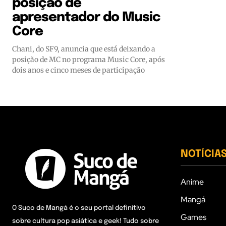
posição de
apresentador do Music
Core
Chani, do SF9, anuncia que está deixando a
posição de MC no programa Music Core, após
dois anos e cinco meses de participação
NOTÍCIA
Anime
Mangá
O Suco de Mangá é o seu portal definitivo
Games
sobre cultura pop asiática e geek! Tudo sobre