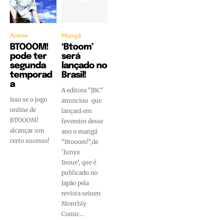
Anime
Mangá
BTOOOM!
‘Btoom’
pode ter
será
segunda
lançado no
temporad
Brasil!
a
A editora "JBC"
Isso se o jogo
anunciou que
online de
lançará em
BTOOOM!
fevereiro desse
alcançar um
ano o mangá
certo sucesso!
"Btooom!",de
'Junya
Inoue', que é
publicado no
Japão pela
revista seinen
Monthly
Comic...