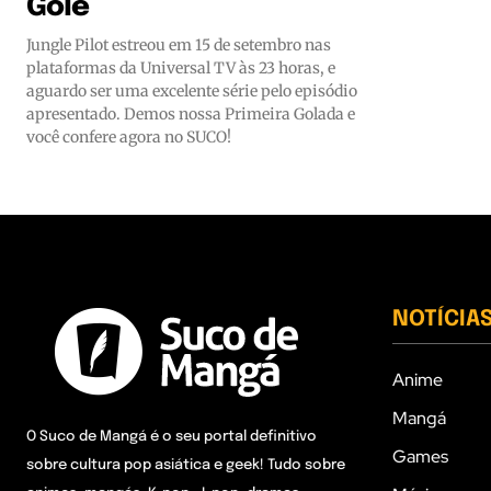
Gole
Jungle Pilot estreou em 15 de setembro nas
plataformas da Universal TV às 23 horas, e
aguardo ser uma excelente série pelo episódio
apresentado. Demos nossa Primeira Golada e
você confere agora no SUCO!
NOTÍCIA
Anime
Mangá
O Suco de Mangá é o seu portal definitivo
Games
sobre cultura pop asiática e geek! Tudo sobre