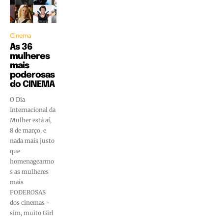
Cinema
As 36
mulheres
mais
poderosas
do CINEMA
O Dia
Internacional da
Mulher está aí,
8 de março, e
nada mais justo
que
homenagearmo
s as mulheres
mais
PODEROSAS
dos cinemas -
sim, muito Girl