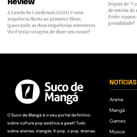
Review
Depois de “Co
de estreia do 
A Lenda de Candyman (2021) é uma
Peele, vamos 
sequência direta ao primeiro filme,
genialidade?
ignorando as duas sequências anteriores.
Você teria coragem de dizer seu nome?
NOTÍCIAS
Anime
Mangá
O Suco de Mangá é o seu portal definitivo
Games
sobre cultura pop asiática e geek! Tudo
Música
sobre animes, mangás, K-pop, J-pop, dramas,