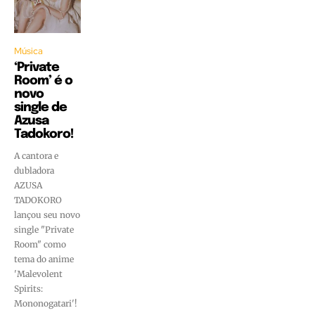
Música
‘Private
Room’ é o
novo
single de
Azusa
Tadokoro!
A cantora e
dubladora
AZUSA
TADOKORO
lançou seu novo
single "Private
Room" como
tema do anime
'Malevolent
Spirits:
Mononogatari'!