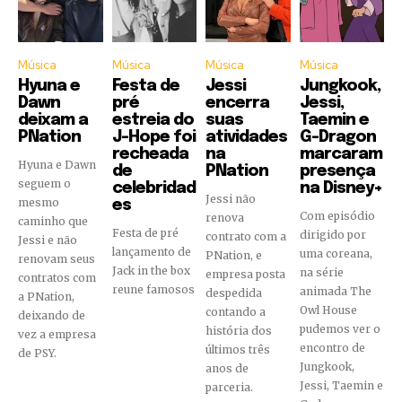
Música
Música
Música
Música
Hyuna e
Festa de
Jessi
Jungkook,
Dawn
pré
encerra
Jessi,
deixam a
estreia do
suas
Taemin e
PNation
J-Hope foi
atividades
G-Dragon
recheada
na
marcaram
Hyuna e Dawn
de
PNation
presença
seguem o
celebridad
na Disney+
Jessi não
mesmo
es
Com episódio
renova
caminho que
Festa de pré
dirigido por
contrato com a
Jessi e não
lançamento de
uma coreana,
PNation, e
renovam seus
Jack in the box
na série
empresa posta
contratos com
reune famosos
animada The
despedida
a PNation,
Owl House
contando a
deixando de
pudemos ver o
história dos
vez a empresa
encontro de
últimos três
de PSY.
Jungkook,
anos de
Jessi, Taemin e
parceria.