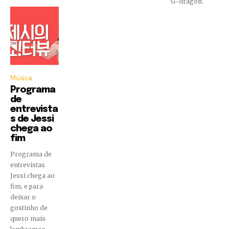
G-dragon.
Música
Programa
de
entrevista
s de Jessi
chega ao
fim
Programa de
entrevistas
Jessi chega ao
fim, e para
deixar o
gostinho de
quero mais