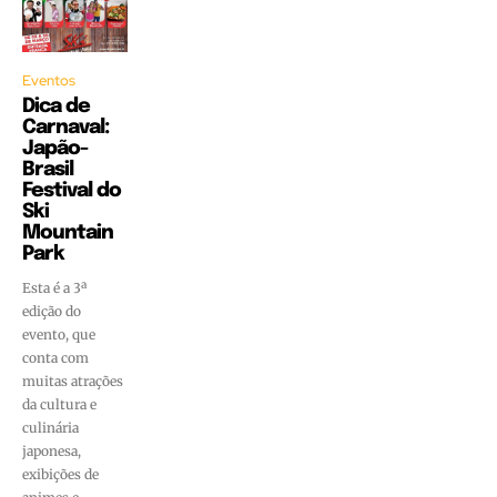
Eventos
Dica de
Carnaval:
Japão-
Brasil
Festival do
Ski
Mountain
Park
Esta é a 3ª
edição do
evento, que
conta com
muitas atrações
da cultura e
culinária
japonesa,
exibições de