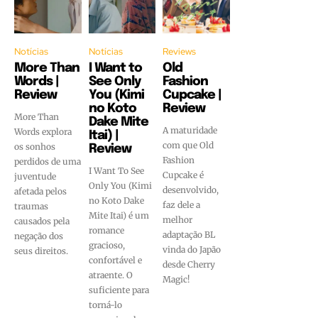
Notícias
Notícias
Reviews
More Than
I Want to
Old
Words |
See Only
Fashion
Review
You (Kimi
Cupcake |
no Koto
Review
More Than
Dake Mite
A maturidade
Words explora
Itai) |
com que Old
os sonhos
Review
Fashion
perdidos de uma
I Want To See
Cupcake é
juventude
Only You (Kimi
desenvolvido,
afetada pelos
no Koto Dake
faz dele a
traumas
Mite Itai) é um
melhor
causados pela
romance
adaptação BL
negação dos
gracioso,
vinda do Japão
seus direitos.
confortável e
desde Cherry
atraente. O
Magic!
suficiente para
torná-lo