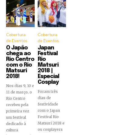
Cobertura
Cobertura
de Eventos
de Eventos
O Japão
Japan
chega ao
Festival
Rio Centro
Rio
com o Rio
Matsuri
Matsuri
2018 |
2018!
Especial
Cosplay
Nos dias 9, 10 e
Foram três
11 de março, o
dias de
Rio Centro
festividade
recebeu pela
com o Japan
primeira vez
Festival Rio
um festival
Matsuri 2018 e
dedicado à
os cosplayers
cultura