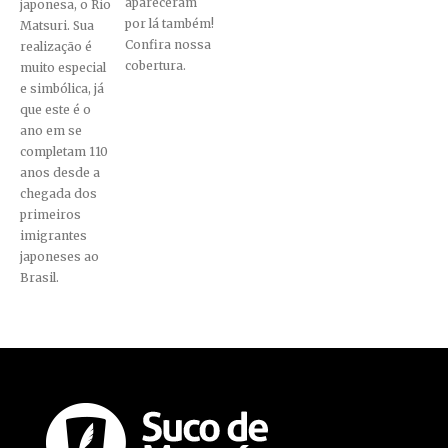
apareceram
japonesa, o Rio
por lá também!
Matsuri. Sua
Confira nossa
realização é
cobertura.
muito especial
e simbólica, já
que este é o
ano em se
completam 110
anos desde a
chegada dos
primeiros
imigrantes
japoneses ao
Brasil.