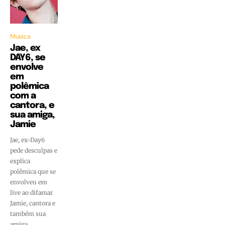
Música
Jae, ex
DAY6, se
envolve
em
polêmica
com a
cantora, e
sua amiga,
Jamie
Jae, ex-Day6
pede desculpas e
explica
polêmica que se
envolveu em
live ao difamar
Jamie, cantora e
também sua
amiga.