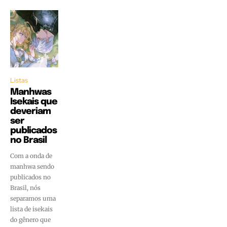
Listas
Manhwas
Isekais que
deveriam
ser
publicados
no Brasil
Com a onda de
manhwa sendo
publicados no
Brasil, nós
separamos uma
lista de isekais
do gênero que