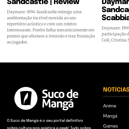
Sandcastle | Review
Daymar
Sandcas
Daymare: 1994 Sandcastle entrega uma
Scabbia
ambientação incrível movida ao seu
repertório acústico e com um roteiro
Daymare: 1994
interessante. Porém falha mecanicamente em
participação 
pontos que afastam a imersão e traz frustação
Coil, Cristina
ao jogador.
NOTÍCIA
Anime
Mangá
O Suco de Mangá é o seu portal definitivo
Games
sobre cultura pop asiática e geek! Tudo sobre