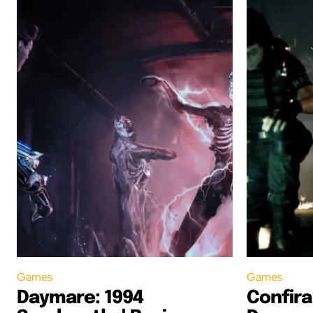
Games
Games
Daymare: 1994
Confira 