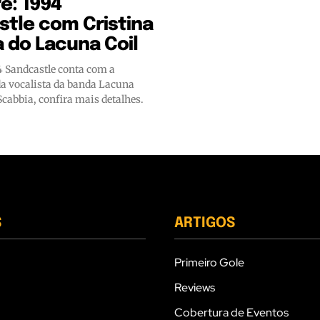
e: 1994
tle com Cristina
 do Lacuna Coil
 Sandcastle conta com a
da vocalista da banda Lacuna
 Scabbia, confira mais detalhes.
S
ARTIGOS
Primeiro Gole
Reviews
Cobertura de Eventos