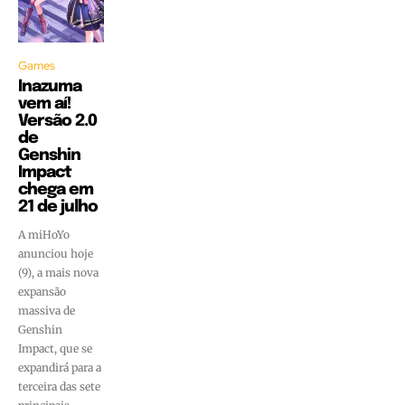
Games
Inazuma
vem aí!
Versão 2.0
de
Genshin
Impact
chega em
21 de julho
A miHoYo
anunciou hoje
(9), a mais nova
expansão
massiva de
Genshin
Impact, que se
expandirá para a
terceira das sete