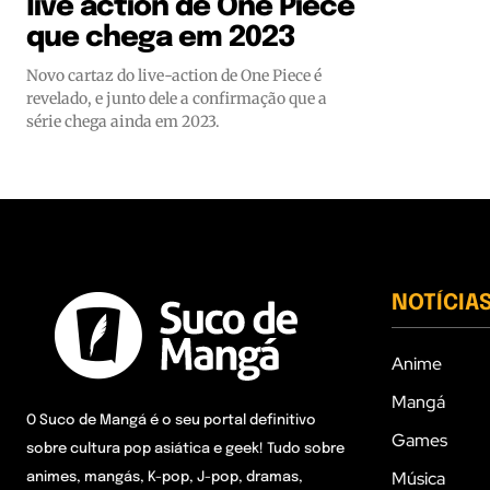
live action de One Piece
que chega em 2023
Novo cartaz do live-action de One Piece é
revelado, e junto dele a confirmação que a
série chega ainda em 2023.
NOTÍCIA
Anime
Mangá
O Suco de Mangá é o seu portal definitivo
Games
sobre cultura pop asiática e geek! Tudo sobre
Música
animes, mangás, K-pop, J-pop, dramas,