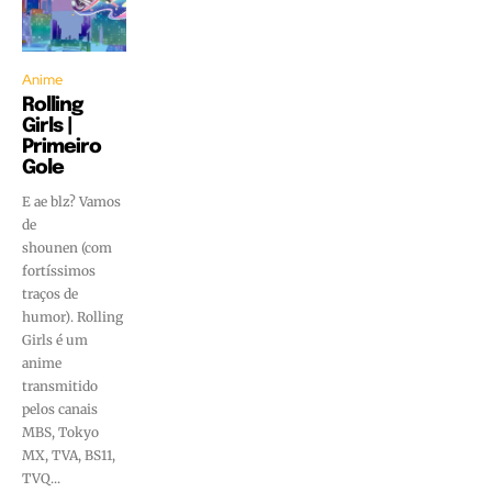
Anime
Rolling
Girls |
Primeiro
Gole
E ae blz? Vamos
de
shounen (com
fortíssimos
traços de
humor). Rolling
Girls é um
anime
transmitido
pelos canais
MBS, Tokyo
MX, TVA, BS11,
TVQ...