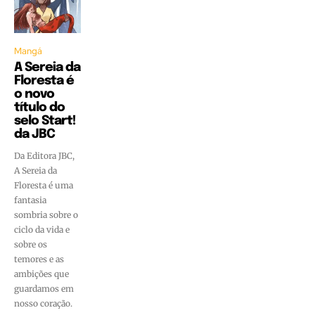
Mangá
A Sereia da
Floresta é
o novo
título do
selo Start!
da JBC
Da Editora JBC,
A Sereia da
Floresta é uma
fantasia
sombria sobre o
ciclo da vida e
sobre os
temores e as
ambições que
guardamos em
nosso coração.